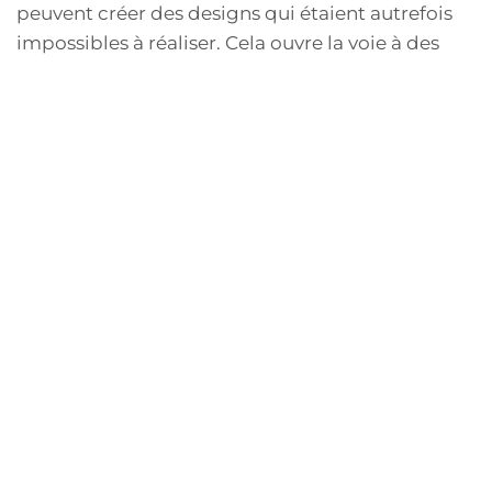
peuvent créer des designs qui étaient autrefois
impossibles à réaliser. Cela ouvre la voie à des
structures plus complexes et artistiques. Par
conséquent, nous pouvons nous attendre à voir
des boucles d'oreilles avec des formes
audacieuses, incorporant les émeraudes d'une
manière que nous n'avons jamais vue auparavant.
Les designers intègrent également des
fonctionnalités technologiques, ce qui rend les
bijoux non seulement esthétiques, mais
également fonctionnels.
Combinaisons de pierres et de
matériaux