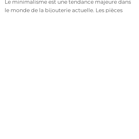
Le minimalisme est une tendance majeure dans
le monde de la bijouterie actuelle. Les pièces
épurées et simples sont conçues pour mettre en
valeur la beauté naturelle des émeraudes sans les
alourdir avec des ornements excessifs. Cette
approche moderne permet aux pierre de briller
par elles-mêmes, attirant l’attention sur leur
couleur intense et leur clarté. Le minimalisme
implique également l'utilisation de moins de
matériaux, ce qui est une option durable et
éthique. De nombreux bijoutiers artisanaux
adoptent cette philosophie, en concevant des
pièces uniques qui sont à la fois élégantes et
respectueuses de l'environnement.
Des motifs inspirés de la