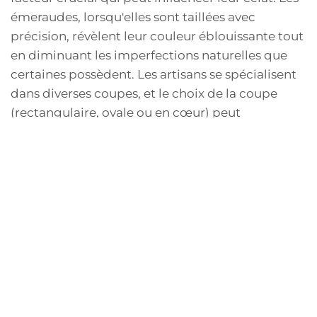
émeraudes, lorsqu'elles sont taillées avec
précision, révèlent leur couleur éblouissante tout
en diminuant les imperfections naturelles que
certaines possèdent. Les artisans se spécialisent
dans diverses coupes, et le choix de la coupe
(rectangulaire, ovale ou en cœur) peut
dramatiquement changer l'apparence de la
boucle d'oreille. La taille choisie interagit ainsi
avec les autres pierres utilisées, créant une
harmonie captivante qui capte l'attention.
Les combinaisons de tailles
pour l'équilibre