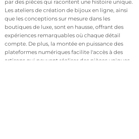
par des pièces qui racontent une histoire unique.
Les ateliers de création de bijoux en ligne, ainsi
que les conceptions sur mesure dans les
boutiques de luxe, sont en hausse, offrant des
expériences remarquables où chaque détail
compte. De plus, la montée en puissance des
plateformes numériques facilite l'accès à des
artisans qui peuvent réaliser des pièces uniques,
rendant cette personnalisation plus accessible.
Les options personnalisables
Les options personnalisables dans le domaine
des boucles d'oreilles en émeraude sont de plus
en plus variées. Les clients peuvent choisir