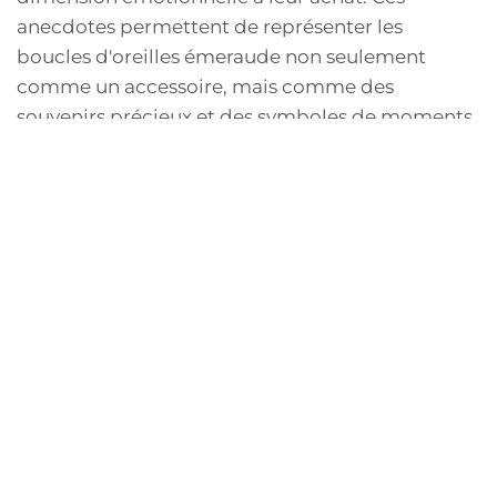
anecdotes permettent de représenter les
boucles d'oreilles émeraude non seulement
comme un accessoire, mais comme des
souvenirs précieux et des symboles de moments
heureux.
Des Découvertes Inattendues
Souvent, les clients témoignent des découvertes
inattendues qu'ils ont faites en cherchant leurs
boucles d'oreilles émeraude. Une cliente a
mentionné : 'Je n'avais jamais pensé à acheter
des boucles d'oreilles avant, mais en les voyant,
j'ai su que je devais les avoir'. Cela illustre
comment de simples achats peuvent