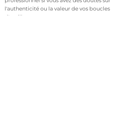
professionnel si vous avez des doutes sur
l'authenticité ou la valeur de vos boucles
d'oreilles.
Comprendre Les Critères
D'Évaluation
Lorsque vous examinez la qualité des boucles
d'oreilles émeraude, explorer les critères
d'évaluation en profondeur est indispensable.
Ces critères incluent la couleur, qui est souvent le
facteur le plus décisif. Les émeraudes les plus
prisées présentent une couleur verte intense avec
des nuances profondes. La clarté est également
un élément clé — les émeraudes ont souvent des