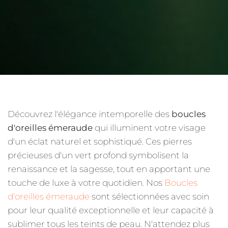
Découvrez l'élégance intemporelle des
boucles
d'oreilles émeraude
qui illuminent votre visage
d'un éclat naturel et sophistiqué. Ces pierres
précieuses d'un vert profond symbolisent la
renaissance et la sagesse, tout en apportant une
touche de luxe à votre quotidien. Nos
Boucles
d'oreilles émeraude
sont sélectionnées avec soin
pour leur qualité exceptionnelle et leur capacité à
sublimer tous les teints de peau. N'attendez plus