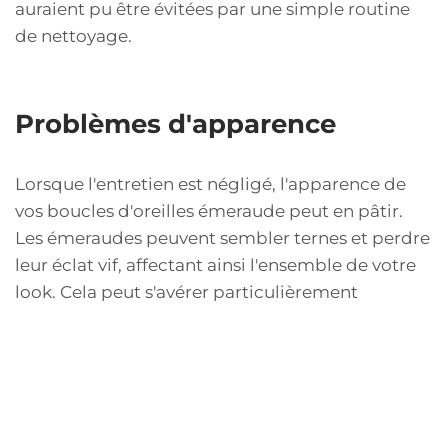
auraient pu être évitées par une simple routine
de nettoyage.
Problèmes d'apparence
Lorsque l'entretien est négligé, l'apparence de
vos boucles d'oreilles émeraude peut en pâtir.
Les émeraudes peuvent sembler ternes et perdre
leur éclat vif, affectant ainsi l'ensemble de votre
look. Cela peut s'avérer particulièrement
regrettable si vous portez ces bijoux pour des
occasions spéciales, où leur beauté est
essentielle. En outre, la saleté et les taches
peuvent s'accumuler, rendant les boucles
d'oreilles moins agréables à regarder et donc