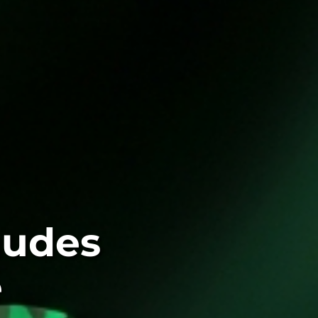
audes
é