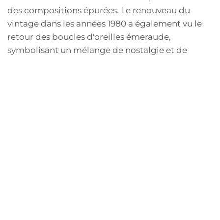
des compositions épurées. Le renouveau du
vintage dans les années 1980 a également vu le
retour des boucles d'oreilles émeraude,
symbolisant un mélange de nostalgie et de
mode contemporaine.
Art déco et Glamour
L'ère Art déco, caractérisée par des lignes pures
et des formes géométriques, a propulsé les
boucles d'oreilles en émeraude au premier plan
de la mode. Les créateurs de bijoux de l'époque
ont commencé à associer l'émeraude avec
d'autres pierres et métaux, créant des pièces qui
illustraient le luxe et l'innovation de l'époque.