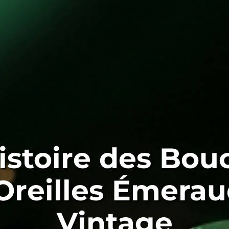
istoire des Bou
Oreilles Émera
Vintage