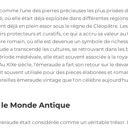
omme l'une des pierres précieuses les plus prisées 
é, où elle était déjà exploitée dans différentes régi
nt déjà en plein essor sous le règne de Cléopâtre. Le
rs protecteurs et curatifs, ce qui a accru sa valeur au f
re romain, où elle est devenue un symbole de richesse
ude a transcendé les cultures, se retrouvant dans les b
iode médiévale, elle était souvent associée à la royau
 Au XIXe siècle, l'émeraude a fait son retour sur le dev
tait souvent utilisée pour des pièces élaborées et roma
reilles émeraude vintage que l'on célèbre aujourd'hu
 le Monde Antique
eraude était considérée comme un véritable trésor. Le