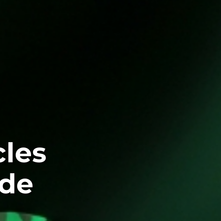
cles
ude